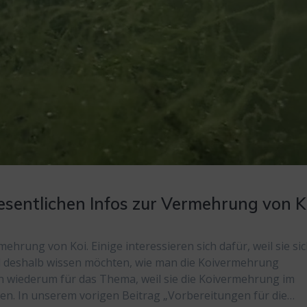
wesentlichen Infos zur Vermehrung von K
rmehrung von Koi. Einige interessieren sich dafür, weil sie si
deshalb wissen möchten, wie man die Koivermehrung
ch wiederum für das Thema, weil sie die Koivermehrung im
en. In unserem vorigen Beitrag „Vorbereitungen für die…