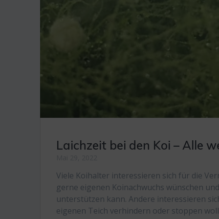
Laichzeit bei den Koi – Alle 
Mai 29, 2022
Viele Koihalter interessieren sich für die Ve
gerne eigenen Koinachwuchs wünschen und 
unterstützen kann. Andere interessieren si
eigenen Teich verhindern oder stoppen woll