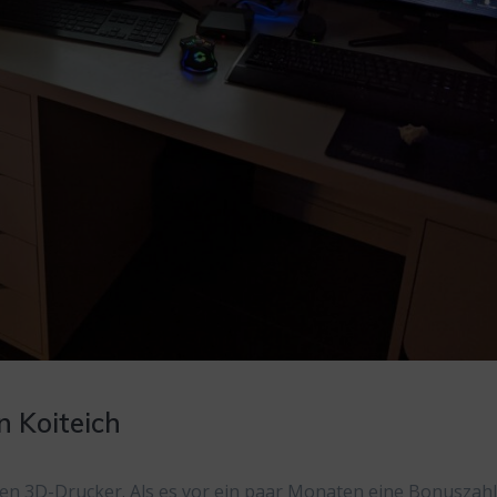
n Koiteich
inen 3D-Drucker. Als es vor ein paar Monaten eine Bonuszah