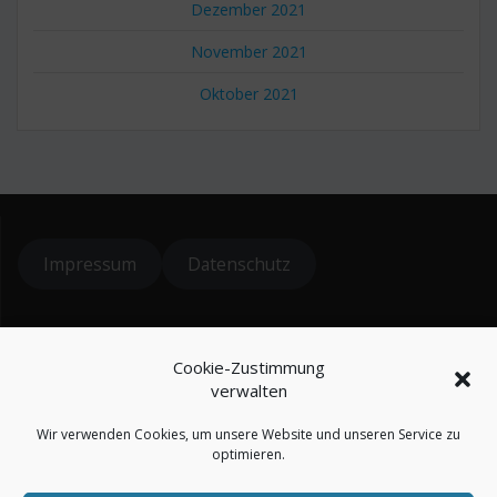
Dezember 2021
November 2021
Oktober 2021
Impressum
Datenschutz
© 2024 koiteichblog
Cookie-Zustimmung
* = Affiliatelinks / Werbung
verwalten
Wir verwenden Cookies, um unsere Website und unseren Service zu
optimieren.