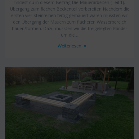
findest du in diesem Beitrag Die Mauerarbeiten (Teil 1).
Übergang zum flachen Beckenteil vorbereiten Nachdem die
ersten vier Steinreihen fertig gemauert waren mussten wir
den Übergang der Mauern zum flacheren Wasserbereich
bauen/formen. Dazu mussten wir die freigelegten Ränder
um die…
Weiterlesen