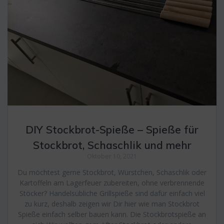
DIY Stockbrot-Spieße – Spieße für
Stockbrot, Schaschlik und mehr
Oktober 10, 2021
Du möchtest gerne Stockbrot, Würstchen, Schaschlik oder
Kartoffeln am Lagerfeuer zubereiten, ohne verbrennende
Stöcker? Handelsübliche Grillspieße sind dafür einfach viel
zu kurz, deshalb zeigen wir Dir hier wie man Stockbrot
Spieße einfach selber bauen kann. Die Stockbrotspieße an