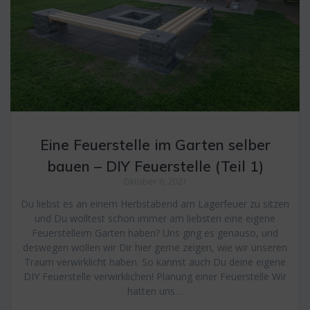
Eine Feuerstelle im Garten selber
bauen – DIY Feuerstelle (Teil 1)
Oktober 6, 2021
Du liebst es an einem Herbstabend am Lagerfeuer zu sitzen
und Du wolltest schon immer am liebsten eine eigene
Feuerstelleim Garten haben? Uns ging es genauso, und
deswegen wollen wir Dir hier gerne zeigen, wie wir unseren
Traum verwirklicht haben. So kannst auch Du deine eigene
DIY Feuerstelle verwirklichen! Planung einer Feuerstelle Wir
hatten uns…