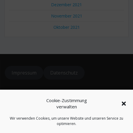
Dezember 2021
November 2021
Oktober 2021
Impressum
Datenschutz
© 2024 koiteichblog
Cookie-Zustimmung
* = Affiliatelinks / Werbung
verwalten
Wir verwenden Cookies, um unsere Website und unseren Service zu
optimieren.