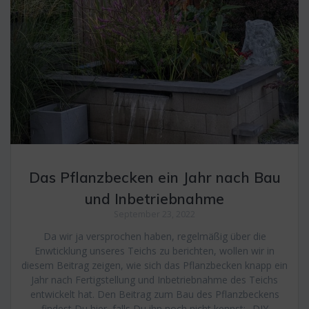
Das Pflanzbecken ein Jahr nach Bau
und Inbetriebnahme
September 23, 2022
Da wir ja versprochen haben, regelmäßig über die
Enwticklung unseres Teichs zu berichten, wollen wir in
diesem Beitrag zeigen, wie sich das Pflanzbecken knapp ein
Jahr nach Fertigstellung und Inbetriebnahme des Teichs
entwickelt hat. Den Beitrag zum Bau des Pflanzbeckens
findest Du hier, falls Du ihn noch nicht kennst: „DIY