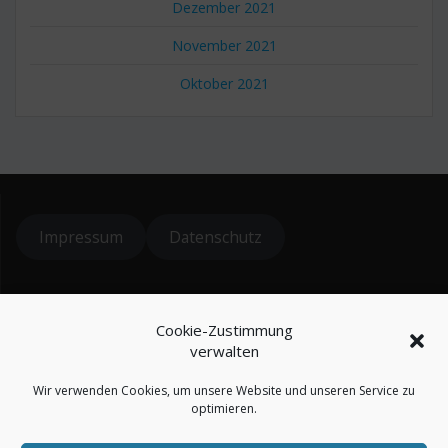
Dezember 2021
November 2021
Oktober 2021
Impressum
Datenschutz
© 2024 koiteichblog
Cookie-Zustimmung
* = Affiliatelinks / Werbung
verwalten
Wir verwenden Cookies, um unsere Website und unseren Service zu
optimieren.