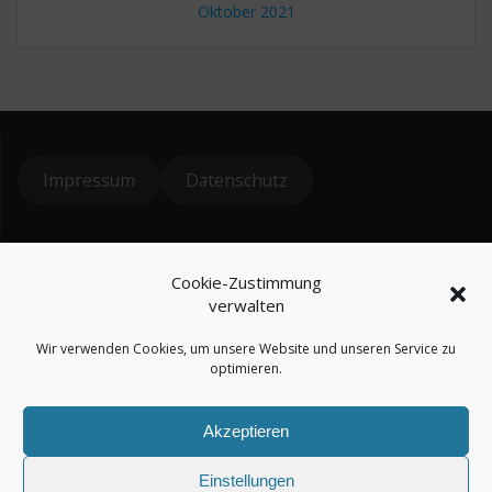
Oktober 2021
Impressum
Datenschutz
© 2024 koiteichblog
Cookie-Zustimmung
* = Affiliatelinks / Werbung
verwalten
Wir verwenden Cookies, um unsere Website und unseren Service zu
optimieren.
Akzeptieren
koiteichblog
Einstellungen