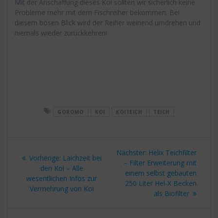
Mit der Anschaffung dieses Koi sollten wir sicherlich keine
Probleme mehr mit dem Fischreiher bekommen. Bei
diesem bösen Blick wird der Reiher weinend umdrehen und
niemals wieder zurückkehren!
GOROMO
KOI
KOITEICH
TEICH
Beitragsnavigation
Nächster
Nächster:
Helix Teichfilter
Vorheriger
Vorherige:
Laichzeit bei
Beitrag:
– Filter Erweiterung mit
Beitrag:
den Koi – Alle
einem selbst gebauten
wesentlichen Infos zur
250 Liter Hel-X Becken
Vermehrung von Koi
als Biofilter