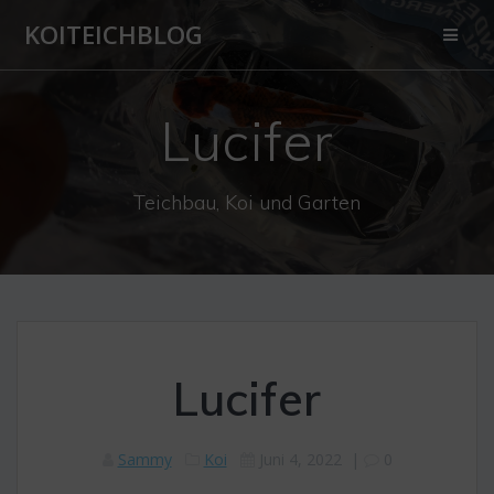
Zum
KOITEICHBLOG
Inhalt
springen
Lucifer
Teichbau, Koi und Garten
Lucifer
Sammy
Koi
Juni 4, 2022
|
0