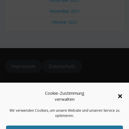
Dezember 2021
November 2021
Oktober 2021
Impressum
Datenschutz
© 2024 koiteichblog
Cookie-Zustimmung
* = Affiliatelinks / Werbung
verwalten
Wir verwenden Cookies, um unsere Website und unseren Service zu
optimieren.