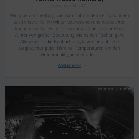
Dezember 11, 2021
Wir haben uns gefragt, wie wir nicht nur den Teich, sondern
auch unsere Koi im Winter überwachen und beobachten
können. Für Koi-Halter ist es natürlich auch im tiefsten
Winter von großer Bedeutung wie es den Fischen geht.
Allerdings ist die Beobachtung bzw. eine optische
Begutachtung der Tiere bei Temperaturen um den
Gefrierpunkt gar nicht oder…
Weiterlesen