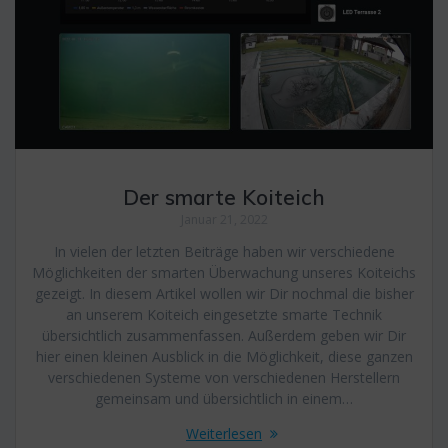
Der smarte Koiteich
Januar 21, 2022
In vielen der letzten Beiträge haben wir verschiedene
Möglichkeiten der smarten Überwachung unseres Koiteichs
gezeigt. In diesem Artikel wollen wir Dir nochmal die bisher
an unserem Koiteich eingesetzte smarte Technik
übersichtlich zusammenfassen. Außerdem geben wir Dir
hier einen kleinen Ausblick in die Möglichkeit, diese ganzen
verschiedenen Systeme von verschiedenen Herstellern
gemeinsam und übersichtlich in einem…
Weiterlesen