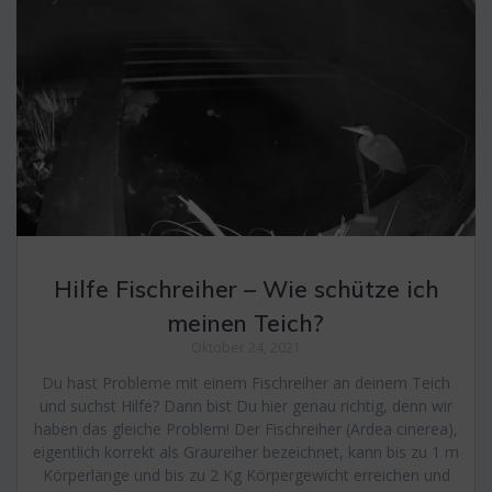
Hilfe Fischreiher – Wie schütze ich
meinen Teich?
Oktober 24, 2021
Du hast Probleme mit einem Fischreiher an deinem Teich
und suchst Hilfe? Dann bist Du hier genau richtig, denn wir
haben das gleiche Problem! Der Fischreiher (Ardea cinerea),
eigentlich korrekt als Graureiher bezeichnet, kann bis zu 1 m
Körperlänge und bis zu 2 Kg Körpergewicht erreichen und