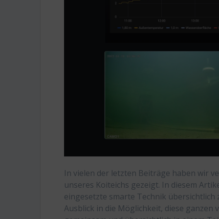
In vielen der letzten Beiträge haben wir
unseres Koiteichs gezeigt. In diesem Artik
eingesetzte smarte Technik übersichtlich
Ausblick in die Möglichkeit, diese ganze