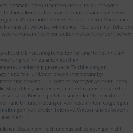
Bewegungsmeldungen zusenden lassen, falls Tiere oder
r fest installierten Unterwasserkamera kann man seine
ogar im Winter unter dem Eis. Ein besonderer Vorteil einer
rte Nahansicht vorbeischwimmender Fische von der Seite ode
, welche man am Teich von außen vielleicht nur sehr schwer
e praktische Einsatzmöglichkeiten für smarte Technik am
erwachung bis hin zu automatischen
 temperaturabhängig gesteuerte Teichheizungen,
gen und zeit- und/oder bewegungsabhängige
agen sind denkbar. Ein weiterer wichtiger Aspekt für den
ie Möglichkeit, sich bei bestimmten Ereignissen direkt eine
assen. Zum Beispiel plötzlich sinkender Stromverbrauch
, Über- und Unterschreitungen von bestimmten festgelegten
itungen (verliert der Teich evtl. Wasser und es besteht
ieles mehr.
önlichen Besuch am Teich und das soll es auch gar nicht.