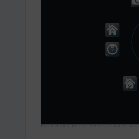
Bedieneroberfläche unserer Smarthome Visualisi