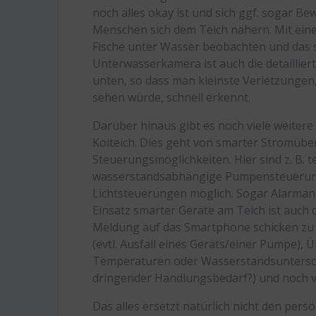
noch alles okay ist und sich ggf. sogar 
Menschen sich dem Teich nähern. Mit eine
Fische unter Wasser beobachten und das s
Unterwasserkamera ist auch die detaillie
unten, so dass man kleinste Verletzungen
sehen würde, schnell erkennt.
Darüber hinaus gibt es noch viele weiter
Koiteich. Dies geht von smarter Stromüb
Steuerungsmöglichkeiten. Hier sind z. B.
wasserstandsabhängige Pumpensteuerun
Lichtsteuerungen möglich. Sogar Alarmanl
Einsatz smarter Geräte am Teich ist auch d
Meldung auf das Smartphone schicken zu l
(evtl. Ausfall eines Geräts/einer Pumpe)
Temperaturen oder Wasserstandsunterschre
dringender Handlungsbedarf?) und noch v
Das alles ersetzt natürlich nicht den pers