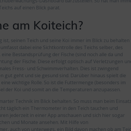
eichüberwachungs-Dashboard darzustellen. So hat man imm
eichs auf einen Blick parat.
 am Koiteich?
ig ist, seinen Teich und seine Koi immer im Blick zu behalten
e umfasst dabei eine Sichtkontrolle des Teichs selber, des
, eine Bestandsprüfung der Fische (sind noch alle da und
tung der Fische. Diese erfolgt optisch auf Verletzungen un
ales Fress- und Schwimmverhalten. Dies ist zwingend
n gut geht und sie gesund sind. Darüber hinaus spielt die
ne wichtige Rolle. So ist die Futtermenge (besonders im
el der Koi und somit an die Temperaturen anzupassen.
smarter Technik im Blick behalten. So muss man beim Einsat
ht täglich ein Thermometer in den Teich tauchen und
ren jederzeit in einer App anschauen und sich hier sogar
chen und Monate ansehen. Mit Hilfe von
r, auch von unterwegs, ein Bild davon machen ob am Tei