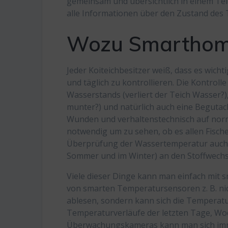
gemeinsam und übersichtlich in einem T
alle Informationen über den Zustand des T
Wozu Smarthome
Jeder Koiteichbesitzer weiß, dass es wicht
und täglich zu kontrollieren. Die Kontroll
Wasserstands (verliert der Teich Wasser?)
munter?) und natürlich auch eine Begutach
Wunden und verhaltenstechnisch auf norm
notwendig um zu sehen, ob es allen Fische
Überprüfung der Wassertemperatur auch ei
Sommer und im Winter) an den Stoffwechs
Viele dieser Dinge kann man einfach mit 
von smarten Temperatursensoren z. B. nic
ablesen, sondern kann sich die Temperatu
Temperaturverläufe der letzten Tage, Wo
Überwachungskameras kann man sich imme