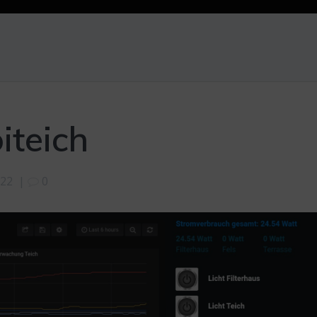
iteich
022
|
0