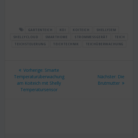
GARTENTEICH
KOI
KOITEICH
SHELLY3EM
SHELLYCLOUD
SMARTHOME
STROMMESSGERÄT
TEICH
TEICHSTEUERUNG
TEICHTECHNIK
TEICHÜBERWACHUNG
Beitragsnavigation
Vorheriger
Vorherige:
Smarte
Beitrag:
Nächster
Temperaturüberwachung
Nächster:
Die
Beitrag:
am Koiteich mit Shelly
Brutmutter
Temperatursensor