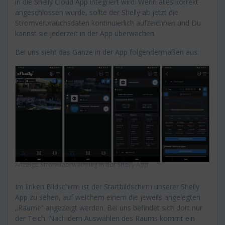
in die Shelly Cloud App integriert wird. Wenn alles korrekt
angeschlossen wurde, sollte der Shelly ab jetzt die
Stromverbrauchsdaten kontinuierlich aufzeichnen und Du
kannst sie jederzeit in der App überwachen.
Bei uns sieht das Ganze in der App folgendermaßen aus:
Anzeige Stromüberwachung in der Shelly App.
Im linken Bildschirm ist der Startbildschirm unserer Shelly
App zu sehen, auf welchem einem die jeweils angelegten
„Räume“ angezeigt werden. Bei uns befindet sich dort nur
der Teich. Nach dem Auswählen des Raums kommt ein