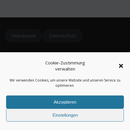
Impressum
Datenschutz
© 2024 koiteichblog
Cookie-Zustimmung
* = Affiliatelinks / Werbung
verwalten
Wir verwenden Cookies, um unsere Website und unseren Service zu
optimieren.
Akzeptieren
koiteichblog
Einstellungen