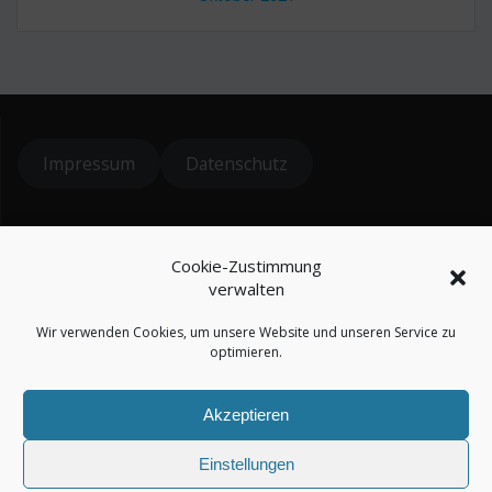
Impressum
Datenschutz
© 2024 koiteichblog
Cookie-Zustimmung
* = Affiliatelinks / Werbung
verwalten
Wir verwenden Cookies, um unsere Website und unseren Service zu
optimieren.
Akzeptieren
koiteichblog
Einstellungen