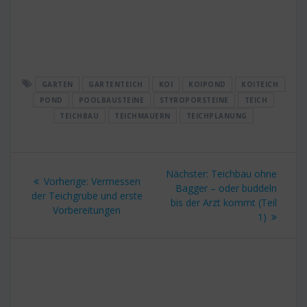
GARTEN
GARTENTEICH
KOI
KOIPOND
KOITEICH
POND
POOLBAUSTEINE
STYROPORSTEINE
TEICH
TEICHBAU
TEICHMAUERN
TEICHPLANUNG
Beitragsnavigation
Nächster
Nächster:
Teichbau ohne
Vorheriger
Vorherige:
Vermessen
Beitrag:
Bagger – oder buddeln
Beitrag:
der Teichgrube und erste
bis der Arzt kommt (Teil
Vorbereitungen
1)