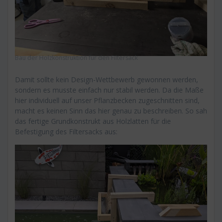
Bau der Holzkonstruktion für den Filtersack
Damit sollte kein Design-Wettbewerb gewonnen werden,
sondern es musste einfach nur stabil werden. Da die Maße
hier individuell auf unser Pflanzbecken zugeschnitten sind,
macht es keinen Sinn das hier genau zu beschreiben. So sah
das fertige Grundkonstrukt aus Holzlatten für die
Befestigung des Filtersacks aus: