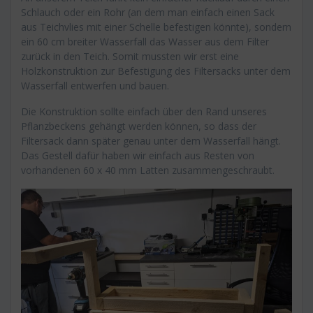
Schlauch oder ein Rohr (an dem man einfach einen Sack
aus Teichvlies mit einer Schelle befestigen könnte), sondern
ein 60 cm breiter Wasserfall das Wasser aus dem Filter
zurück in den Teich. Somit mussten wir erst eine
Holzkonstruktion zur Befestigung des Filtersacks unter dem
Wasserfall entwerfen und bauen.
Die Konstruktion sollte einfach über den Rand unseres
Pflanzbeckens gehängt werden können, so dass der
Filtersack dann später genau unter dem Wasserfall hängt.
Das Gestell dafür haben wir einfach aus Resten von
vorhandenen 60 x 40 mm Latten zusammengeschraubt.