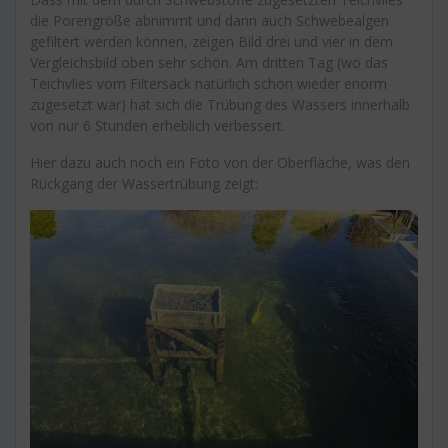
die Porengröße abnimmt und dann auch Schwebealgen
gefiltert werden können, zeigen Bild drei und vier in dem
Vergleichsbild oben sehr schön. Am dritten Tag (wo das
Teichvlies vom Filtersack natürlich schon wieder enorm
zugesetzt war) hat sich die Trübung des Wassers innerhalb
von nur 6 Stunden erheblich verbessert.
Hier dazu auch noch ein Foto von der Oberfläche, was den
Rückgang der Wassertrübung zeigt: