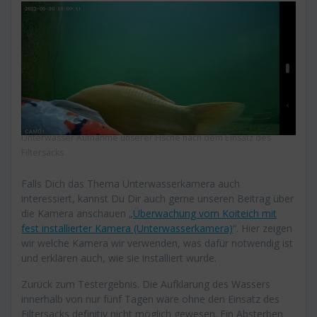
Unterwasser Aufnahme unserer Fische nach dem Einsatz des
Filtersacks
Falls Dich das Thema Unterwasserkamera auch
interessiert, kannst Du Dir auch gerne unseren Beitrag über
die Kamera anschauen „
Überwachung vom Koiteich mit
fest installierter Kamera (Unterwasserkamera)
“. Hier zeigen
wir welche Kamera wir verwenden, was dafür notwendig ist
und erklären auch, wie sie installiert wurde.
Zurück zum Testergebnis. Die Aufklarung des Wassers
innerhalb von nur fünf Tagen wäre ohne den Einsatz des
Filtersacks definitiv nicht möglich gewesen. Ein Absterben