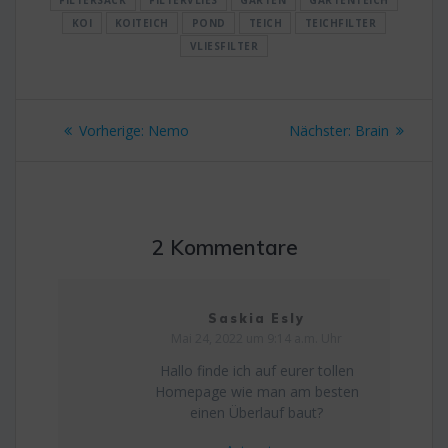
FILTERSACK
FILTERVLIES
GARTEN
GARTENTEICH
KOI
KOITEICH
POND
TEICH
TEICHFILTER
VLIESFILTER
Beitragsnavigation
Vorheriger
Nächster
Vorherige:
Nemo
Nächster:
Brain
Beitrag:
Beitrag:
2 Kommentare
Saskia Esly
Mai 24, 2022 um 9:14 a.m. Uhr
Hallo finde ich auf eurer tollen
Homepage wie man am besten
einen Überlauf baut?