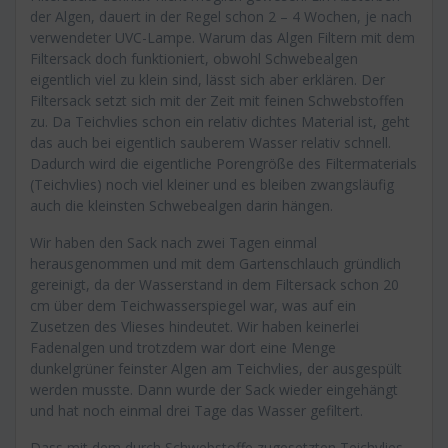
der Algen, dauert in der Regel schon 2 – 4 Wochen, je nach
verwendeter UVC-Lampe. Warum das Algen Filtern mit dem
Filtersack doch funktioniert, obwohl Schwebealgen
eigentlich viel zu klein sind, lässt sich aber erklären. Der
Filtersack setzt sich mit der Zeit mit feinen Schwebstoffen
zu. Da Teichvlies schon ein relativ dichtes Material ist, geht
das auch bei eigentlich sauberem Wasser relativ schnell.
Dadurch wird die eigentliche Porengröße des Filtermaterials
(Teichvlies) noch viel kleiner und es bleiben zwangsläufig
auch die kleinsten Schwebealgen darin hängen.
Wir haben den Sack nach zwei Tagen einmal
herausgenommen und mit dem Gartenschlauch gründlich
gereinigt, da der Wasserstand in dem Filtersack schon 20
cm über dem Teichwasserspiegel war, was auf ein
Zusetzen des Vlieses hindeutet. Wir haben keinerlei
Fadenalgen und trotzdem war dort eine Menge
dunkelgrüner feinster Algen am Teichvlies, der ausgespült
werden musste. Dann wurde der Sack wieder eingehängt
und hat noch einmal drei Tage das Wasser gefiltert.
Dass mit dem durch Schwebstoffe zugesetzten Teichvlies