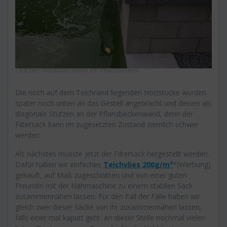
Test der Holzkontruktion am Pflanzbecken
Die noch auf dem Teichrand liegenden Holzstücke wurden
später noch unten an das Gestell angebracht und dienen als
diagonale Stützen an der Pflanzbeckenwand, denn der
Filtersack kann im zugesetzten Zustand ziemlich schwer
werden.
Als nächstes musste jetzt der Filtersack hergestellt werden.
Dafür haben wir einfaches
Teichvlies 200g/m²
*(Werbung)
gekauft, auf Maß zugeschnitten und von einer guten
Freundin mit der Nähmaschine zu einem stabilen Sack
zusammennähen lassen. Für den Fall der Fälle haben wir
gleich zwei dieser Säcke von ihr zusammennähen lassen,
falls einer mal kaputt geht. An dieser Stelle nochmal vielen