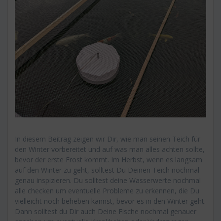
In diesem Beitrag zeigen wir Dir, wie man seinen Teich für
den Winter vorbereitet und auf was man alles achten sollte,
bevor der erste Frost kommt. Im Herbst, wenn es langsam
auf den Winter zu geht, solltest Du Deinen Teich nochmal
genau inspizieren. Du solltest deine Wasserwerte nochmal
alle checken um eventuelle Probleme zu erkennen, die Du
vielleicht noch beheben kannst, bevor es in den Winter geht.
Dann solltest du Dir auch Deine Fische nochmal genauer