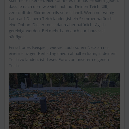
Skimmer einsetzen. Hier könnte es nur das Problem geben,
dass je nach dem wie viel Laub auf Deinen Teich fällt,
verstopft der Skimmer teils sehr schnell. Wenn nur wenig
Laub auf Deinem Teich landet ,ist ein Skimmer natürlich
eine Option. Dieser muss dann aber natürlich täglich
gereinigt werden. Bei mehr Laub auch durchaus viel
häufiger.
Ein schönes Beispiel , wie viel Laub so ein Netz an nur
einem einzigen Herbsttag davon abhalten kann, in deinem
Teich zu landen, ist dieses Foto von unserem eigenen
Teich: