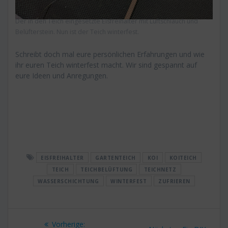
Der in den Teich eingesetzte Eisfreihalter mit Luftschlauch und
Belüfterstein. Nun ist der Teich winterfest.
Schreibt doch mal eure persönlichen Erfahrungen und wie
ihr euren Teich winterfest macht. Wir sind gespannt auf
eure Ideen und Anregungen.
EISFREIHALTER
GARTENTEICH
KOI
KOITEICH
TEICH
TEICHBELÜFTUNG
TEICHNETZ
WASSERSCHICHTUNG
WINTERFEST
ZUFRIEREN
Beitragsnavigation
Vorheriger
Vorherige: