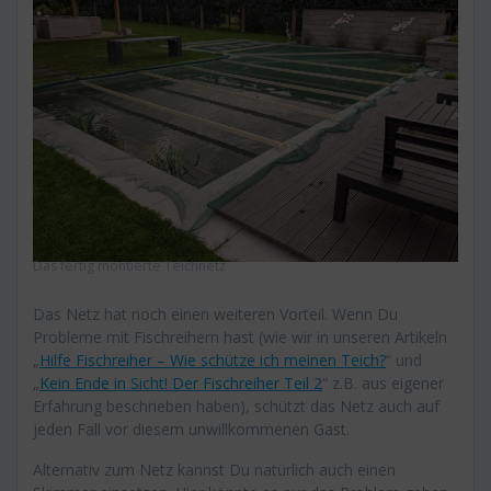
Das fertig montierte Teichnetz
Das Netz hat noch einen weiteren Vorteil. Wenn Du
Probleme mit Fischreihern hast (wie wir in unseren Artikeln
„
Hilfe Fischreiher – Wie schütze ich meinen Teich?
“ und
„
Kein Ende in Sicht! Der Fischreiher Teil 2
“ z.B. aus eigener
Erfahrung beschrieben haben), schützt das Netz auch auf
jeden Fall vor diesem unwillkommenen Gast.
Alternativ zum Netz kannst Du natürlich auch einen