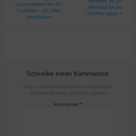
Nächster
Nächster:
Ein DIY
Beitrag:
Zusammenbau des IBC
Beitrag:
Filterhaus für den
Teichfilters – IBC Filter
Teichfilter bauen
selber bauen
Schreibe einen Kommentar
Deine E-Mail-Adresse wird nicht veröffentlicht.
Erforderliche Felder sind mit
*
markiert
Kommentar
*