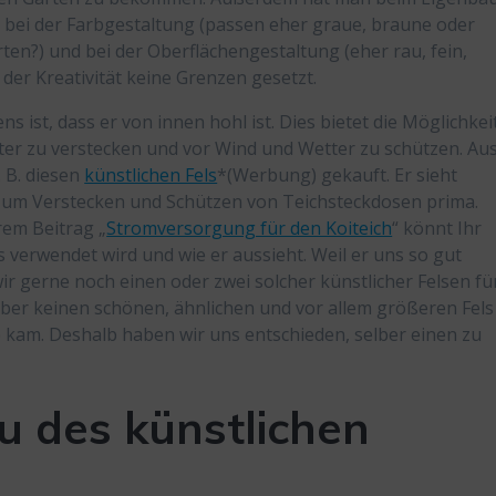
, bei der Farbgestaltung (passen eher graue, braune oder
en?) und bei der Oberflächengestaltung (eher rau, fein,
der Kreativität keine Grenzen gesetzt.
ns ist, dass er von innen hohl ist. Dies bietet die Möglichkei
er zu verstecken und vor Wind und Wetter zu schützen. Au
 B. diesen
künstlichen Fels
*(Werbung) gekauft. Er sieht
k zum Verstecken und Schützen von Teichsteckdosen prima.
rem Beitrag „
Stromversorgung für den Koiteich
“ könnt Ihr
s verwendet wird und wie er aussieht. Weil er uns so gut
 wir gerne noch einen oder zwei solcher künstlicher Felsen fü
ber keinen schönen, ähnlichen und vor allem größeren Fels
e kam. Deshalb haben wir uns entschieden, selber einen zu
 des künstlichen