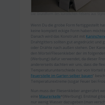
Die Grundform des künstlichen Felsens aus Styr
Wenn Du die grobe Form fertiggestellt has
keine komplett eckige Form haben möchte u
Danach wird das Konstrukt mit
Kaninchen
Drahtgitters sollten gut angedrückt und 
oder Drähte nach außen stehen. Der Kanin
den Mörtel/Fliesenkleber der im folgende
(Werbung) dafür verwendet, da dieser Fros
andererseits dachten wir uns, dass die fle
Temperaturunterschiede nur von Vorteil se
Feuerstelle im Garten selber bauen
“ besch
Temperaturextreme (sogar Feuer bei Fros
Nun muss der Fliesenkleber angerührt we
eine
Maurerkelle
*(Werbung). Erstmal gibs
nur wenig Wasser dazugeben (man verschät