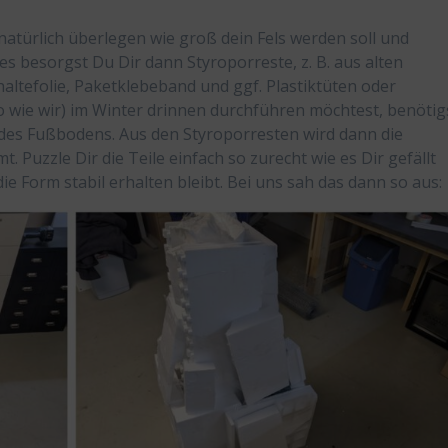
atürlich überlegen wie groß dein Fels werden soll und
tes besorgst Du Dir dann Styroporreste, z. B. aus alten
altefolie, Paketklebeband und ggf. Plastiktüten oder
o wie wir) im Winter drinnen durchführen möchtest, benötig
es Fußbodens. Aus den Styroporresten wird dann die
 Puzzle Dir die Teile einfach so zurecht wie es Dir gefällt
die Form stabil erhalten bleibt. Bei uns sah das dann so aus: