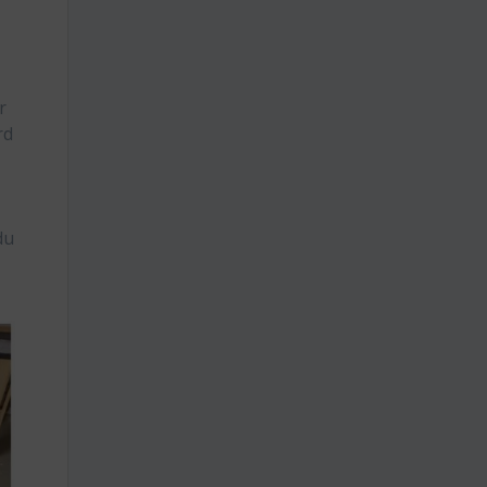
r
rd
du