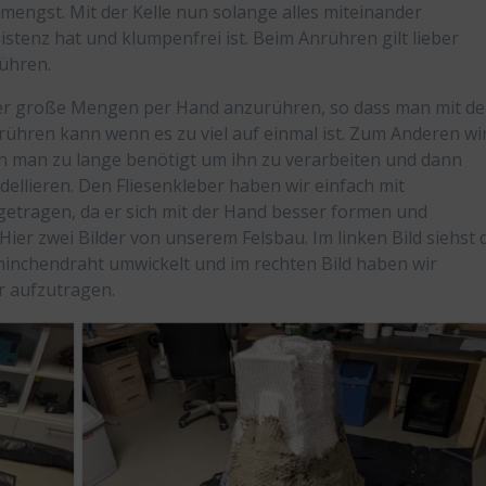
ermengst. Mit der Kelle nun solange alles miteinander
sistenz hat und klumpenfrei ist. Beim Anrühren gilt lieber
rühren.
er große Mengen per Hand anzurühren, so dass man mit de
ühren kann wenn es zu viel auf einmal ist. Zum Anderen wi
nn man zu lange benötigt um ihn zu verarbeiten und dann
ellieren. Den Fliesenkleber haben wir einfach mit
etragen, da er sich mit der Hand besser formen und
. Hier zwei Bilder von unserem Felsbau. Im linken Bild siehst 
aninchendraht umwickelt und im rechten Bild haben wir
r aufzutragen.