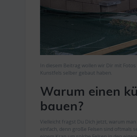
In diesem Beitrag wollen wir Dir mit Foto
Kunstfels selber gebaut haben.
Warum einen kün
bauen?
Vielleicht fragst Du Dich jetzt, warum man
einfach, denn große Felsen sind oftmals s
einem Kran um solche Felsen in den eig