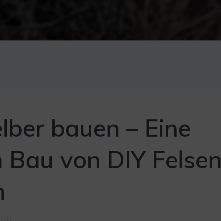
elber bauen – Eine
 Bau von DIY Felse
n
0