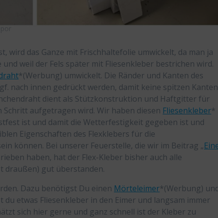
opor
t, wird das Ganze mit Frischhaltefolie umwickelt, da man ja
nd weil der Fels später mit Fliesenkleber bestrichen wird.
draht
*(Werbung) umwickelt. Die Ränder und Kanten des
ggf. nach innen gedrückt werden, damit keine spitzen Kante
chendraht dient als Stützkonstruktion und Haftgitter für
n Schritt aufgetragen wird. Wir haben diesen
Fliesenkleber
*
tfest ist und damit die Wetterfestigkeit gegeben ist und
xiblen Eigenschaften des Flexklebers für die
in können. Bei unserer Feuerstelle, die wir im Beitrag „
Ein
rieben haben, hat der Flex-Kleber bisher auch alle
t draußen) gut überstanden.
rden. Dazu benötigst Du einen
Mörteleimer
*(Werbung) un
t du etwas Fliesenkleber in den Eimer und langsam immer
zt sich hier gerne und ganz schnell ist der Kleber zu